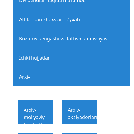
Dividendlar haqida ma’lumot
Affilangan shaxslar ro’yxati
Kuzatuv kengashi va taftish komissiyasi
Ichki hujjatlar
Arxiv
Arxiv-
Arxiv-
moliyaviy
aksiyadorlarning
hisobotlar
umumiy
yig’ilishi