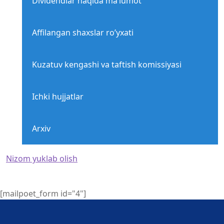
Dividendlar haqida ma’lumot
Affilangan shaxslar ro’yxati
Kuzatuv kengashi va taftish komissiyasi
Ichki hujjatlar
Arxiv
Nizom yuklab olish
[mailpoet_form id="4"]