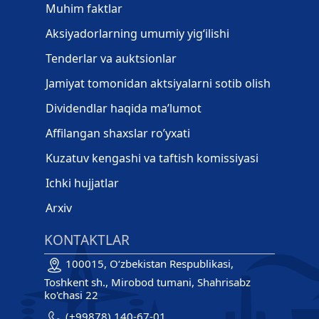
Muhim faktlar
Aksiyadorlarning umumiy yig‘ilishi
Tenderlar va auktsionlar
Jamiyat tomonidan aktsiyalarni sotib olish
Dividendlar haqida ma’lumot
Affilangan shaxslar ro’yxati
Kuzatuv kengashi va taftish komissiyasi
Ichki hujjatlar
Arxiv
KONTAKTLAR
100015, O‘zbekistan Respublikasi,
Toshkent sh., Mirobod tumani, Shahrisabz
ko'chasi 22
(+99878) 140-67-01