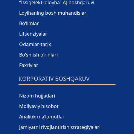
“Issiqelektroloyha” AJ boshqaruvi
Loyihaning bosh muhandislari
Bo‘limlar
Litsenziyalar
Odamlar-tarix
Bo’sh ish o’rinlari
Faxriylar
KORPORATIV BOSHQARUV
Nizom hujjatlari
Moliyaviy hisobot
Analitik ma’lumotlar
Jamiyatni rivojlantirish strategiyalari