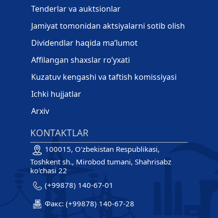
Tenderlar va auktsionlar
Jamiyat tomonidan aktsiyalarni sotib olish
Dividendlar haqida ma’lumot
Affilangan shaxslar ro’yxati
Kuzatuv kengashi va taftish komissiyasi
Ichki hujjatlar
Arxiv
KONTAKTLAR
100015, O‘zbekistan Respublikasi,
Toshkent sh., Mirobod tumani, Shahrisabz
ko'chasi 22
(+99878) 140-67-01
Факс: (+99878) 140-67-28