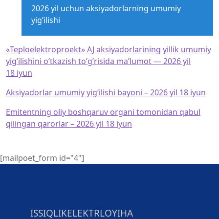
2026 yil uchun aksiyadorlarning umumiy
yig’ilishi
«Teploelektroproekt» AJ aksiyadorlarining yillik umumiy
yig’ilishini o’tkazish to’g’risida ma’lumot — 2026 yil
18 iyun
Aksiyadorlar umumiy yig’ilishi bayoni – 2026 yil 18 iyun
Emitentning oliy boshqaruv organi tomonidan qabul
qilingan qarorlar – 2026 yil 18 iyun
[mailpoet_form id="4"]
ISSIQLIKELEKTRLOYIHA