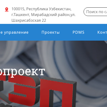
100015, Республика Узбекистан,
г.Ташкент, Мирабадский район,ул.
Шахрисабзская 22
е управление
Проекты
PDMS
Кон
опроект