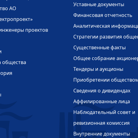
Уставные документы
тво АО
Финансовая отчетность
ектропроект»
Аналитическая информац
 инженеры проектов
Стратегии развития обще
Существенные факты
и
Общее собрание акционе
а общества
Тендеры и аукционы
тория
Приобретении обществом
и
Сведения о дивидендах
ы
Аффилированные лица
Наблюдательный совет и
ревизионная комиссия
Внутренние документы