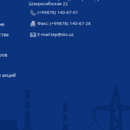
Шахрисабзская 22
(+99878) 140-67-01
Факс: (+99878) 140-67-28
ия
ства
E-mail:tep@sks.uz
ров
 акций