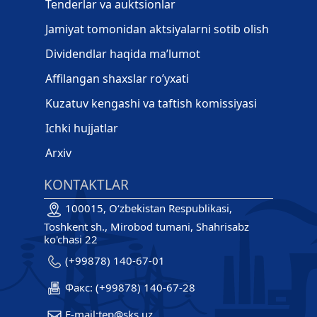
Tenderlar va auktsionlar
Jamiyat tomonidan aktsiyalarni sotib olish
Dividendlar haqida ma’lumot
Affilangan shaxslar ro’yxati
Kuzatuv kengashi va taftish komissiyasi
Ichki hujjatlar
Arxiv
KONTAKTLAR
100015, O‘zbekistan Respublikasi,
Toshkent sh., Mirobod tumani, Shahrisabz
ko'chasi 22
(+99878) 140-67-01
Факс: (+99878) 140-67-28
E-mail:tep@sks.uz