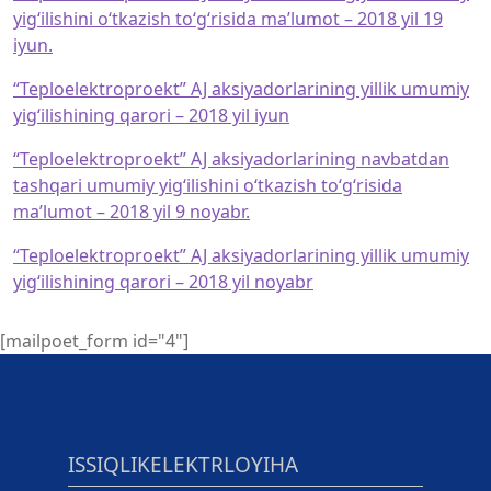
yig‘ilishini o‘tkazish to‘g‘risida ma’lumot – 2018 yil 19
iyun.
“Teploelektroproekt” AJ aksiyadorlarining yillik umumiy
yig‘ilishining qarori – 2018 yil iyun
“Teploelektroproekt” AJ aksiyadorlarining navbatdan
tashqari umumiy yig‘ilishini o‘tkazish to‘g‘risida
ma’lumot – 2018 yil 9 noyabr.
“Teploelektroproekt” AJ aksiyadorlarining yillik umumiy
yig‘ilishining qarori – 2018 yil noyabr
[mailpoet_form id="4"]
ISSIQLIKELEKTRLOYIHA