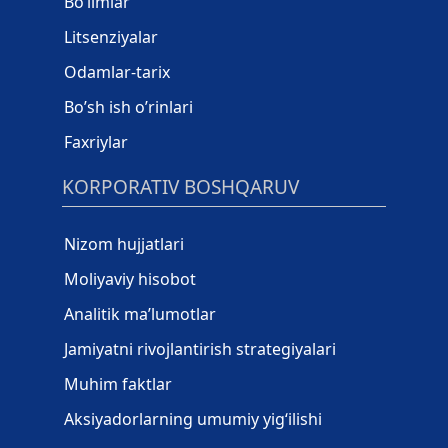
Bo‘limlar
Litsenziyalar
Odamlar-tarix
Bo’sh ish o’rinlari
Faxriylar
KORPORATIV BOSHQARUV
Nizom hujjatlari
Moliyaviy hisobot
Analitik ma’lumotlar
Jamiyatni rivojlantirish strategiyalari
Muhim faktlar
Aksiyadorlarning umumiy yig‘ilishi